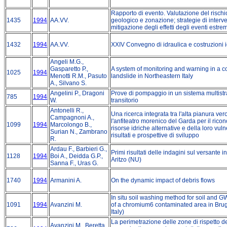
Rapporto di evento. Valutazione del rischio
1435
1994
AA.VV.
geologico e zonazione; strategie di interve
mitigazione degli effetti degli eventi estrem
1432
1994
AA.VV.
XXIV Convegno di idraulica e costruzioni 
Angeli M.G.,
Gasparetto P.,
A system of monitoring and warning in a 
1025
1994
Menotti R.M., Pasuto
landslide in Northeastern Italy
A., Silvano S.
Angelini P., Dragoni
Prove di pompaggio in un sistema multistr
785
1994
W.
transitorio
Antonelli R.,
Una ricerca integrata tra l'alta pianura ve
Campagnoni A.,
l'anfiteatro morenico del Garda per il rico
1099
1994
Marcolongo B.,
risorse idriche alternative e della loro vuln
Surian N., Zambrano
risultati e prospettive di sviluppo
R.
Ardau F., Barbieri G.,
Primi risultati delle indagini sul versante in
1128
1994
Boi A., Deidda G.P.,
Aritzo (NU)
Sanna F., Uras G.
1740
1994
Armanini A.
On the dynamic impact of debris flows
In situ soil washing method for soil and 
1091
1994
Avanzini M.
of a chromium6 contaminated area in Brug
Italy)
La perimetrazione delle zone di rispetto de
Avanzini M., Beretta