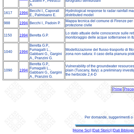
Castelli F., Petrucci
idrografici semiurbani
A.
Becchi I., Caporali
Hydrological response to radar rainfall m
1617
1994
E., Palmisano E.
distributed model
Mappa tecnica del comune di Firenze per i
988
1994
Becchi I., Padoin P.
protezione civile
Lo stato attuale delle conoscenze sulle reti
1150
1994
Beretta G.P.
monitoraggio delle acque sotterranee in It
Beretta G.P.,
Fumagalli L.,
Modellizzazione del flusso-trasporto di fit
1040
1994
Gabbani G., Gargini
zona non-satura: il caso della pianura pis
A., Pranzini G.
Beretta G.P.,
Vulnerability of the groundwater resources 
Fumagalli L.,
1090
1994
plain (Tuscany, Italy): a preliminary invest
Gabbani G., Gargini
the herbicide 2,4-D
A., Pranzini G.
Prime
Prece
Per domande, suggerimenti o co
[Home Sici]
[Dati Storici]
[Dati Bibliogra