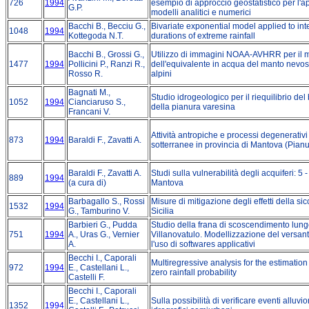
726
1994
esempio di approccio geostatistico per l'a
G.P.
modelli analitici e numerici
Bacchi B., Becciu G.,
Bivariate exponential model applied to int
1048
1994
Kottegoda N.T.
durations of extreme rainfall
Bacchi B., Grossi G.,
Utilizzo di immagini NOAA-AVHRR per il 
1477
1994
Pollicini P., Ranzi R.,
dell'equivalente in acqua del manto nevos
Rosso R.
alpini
Bagnati M.,
Studio idrogeologico per il riequilibrio del 
1052
1994
Cianciaruso S.,
della pianura varesina
Francani V.
Attività antropiche e processi degenerativ
873
1994
Baraldi F., Zavatti A.
sotterranee in provincia di Mantova (Pia
Baraldi F., Zavatti A.
Studi sulla vulnerabilità degli acquiferi: 5 
889
1994
(a cura di)
Mantova
Barbagallo S., Rossi
Misure di mitigazione degli effetti della si
1532
1994
G., Tamburino V.
Sicilia
Barbieri G., Pudda
Studio della frana di scoscendimento lungo
751
1994
A., Uras G., Vernier
Villanovatulo. Modellizzazione del versan
A.
l'uso di softwares applicativi
Becchi I., Caporali
Multiregressive analysis for the estimation 
972
1994
E., Castellani L.,
zero rainfall probability
Castelli F.
Becchi I., Caporali
E., Castellani L.,
Sulla possibilità di verificare eventi alluvio
1352
1994