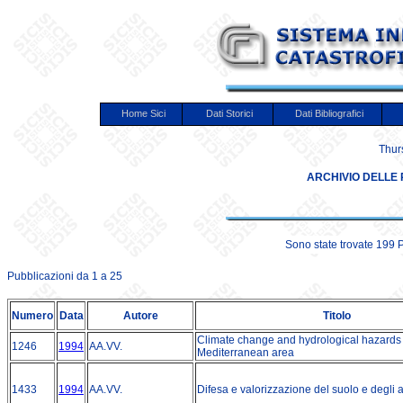
Home Sici
Dati Storici
Dati Bibliografici
Thur
ARCHIVIO DELLE 
Sono state trovate 199 
Pubblicazioni da 1 a 25
Numero
Data
Autore
Titolo
Climate change and hydrological hazards 
1246
1994
AA.VV.
Mediterranean area
1433
1994
AA.VV.
Difesa e valorizzazione del suolo e degli a