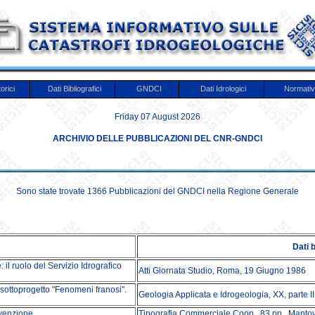
orici
Dati Bibliografici
GNDCI
Dati Idrologici
Normati
Friday 07 August 2026
ARCHIVIO DELLE PUBBLICAZIONI DEL CNR-GNDCI
Sono state trovate 1366 Pubblicazioni del GNDCI nella Regione Generale
Dati b
 il ruolo del Servizio Idrografico
Atti Giornata Studio, Roma, 19 Giugno 1986
sottoprogetto "Fenomeni franosi".
Geologia Applicata e Idrogeologia, XX, parte II
evenzione
Tipografia Commerciale Coop., 83 pp., Manto