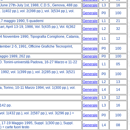
une 27th-July 1st, 1988, C.D.S., Genova, 488 pp.
Generale
L3
16
(402 pp.), vol. 2(398 pp.), vol. 3(534 pp.), vol.
Generale
P0
100
-17 maggio 1990, 5 quaderni
Generale
L1
21
, April 13-19, 1986, Vol. 5(435 pp.), Vol. 6(362
Generale
L2
32
24 Novembre 1990, Tipografia Coniglione, Catania,
Generale
L1
12
tember 2-5, 1991, Officine Grafiche Tecnoprint,
Generale
P0
100
aggio 1989, 262 pp.
Generale
P0
100
. Tonini-università Padova, 16-27 Marzo e 11-22
Generale
L1
05
992, vol. 1(399 pp.), vol. 2(285 pp.), vol. 3(521
Generale
P0
100
Generale
L2
13
 Torino, 10-11 Marzo 1994, vol. 1(300 pp.), vol.
Generale
L4
14
Generale
L3
12
 142 pp.
Generale
L3
16
. 1(432 pp.), vol. 2(587 pp.), vol. 3(296 pp.) +
Generale
P0
100
 17-19 Maggio 1995, Suppl. 1(300 pp.), Suppl.
Generale
L4
08
 + carte fuori testo