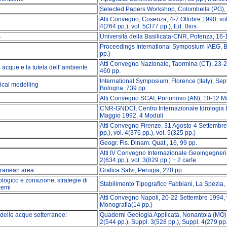
Selected Papers Workshop, Colombella (PG), J
Atti Convegno, Cosenza, 4-7 Ottobre 1990, vol. 1
4(264 pp.), vol. 5(377 pp.), Ed. Bios
s
Università della Basilicata-CNR, Potenza, 16
Proceedings International Symposium IAEG, Bari
pp.)
Atti Convegno Nazionale, Taormina (CT), 23-
e acque e la tutela dell' ambiente
460 pp.
International Symposium, Florence (Italy), Sep
ical modelling
Bologna, 739 pp.
Atti Convegno SCAI, Portonovo (AN), 10-12 M
CNR-GNDCI, Centro Internazionale Idrologia D
Maggio 1992, 4 Moduli
Atti Convegno Firenze, 31 Agosto-4 Settembre 1
pp.), vol. 4(376 pp.), vol. 5(325 pp.)
Geogr. Fis. Dinam. Quat., 16, 99 pp.
Atti IV Convegno Internazionale Geoingegneria,
2(634 pp.), vol. 3(829 pp.) + 2 carte
rranean area
Grafica Salvi, Perugia, 220 pp.
ologico e zonazione; strategie di
Stabilimento Tipografico Fabbiani, La Spezia,
tremi
Atti Convegno Napoli, 20-22 Settembre 1994, vol
Monografia(14 pp.)
delle acque sotterranee:
Quaderni Geologia Applicata, Nonantola (MO),
2(544 pp.), Suppl. 3(528 pp.), Suppl. 4(279 pp.)