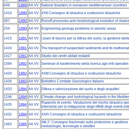
649
1989
AA.VV.
Natural disasters in european mediterranean countries
1410
1990
AA.VV.
XXII Convegno di idraulica e costruzioni idrauliche
397
1990
AA.VV.
Runoff processes and morphological evolution of slope
254
1990
AA.VV.
Engineering geology problems in seismic areas
1415
1991
AA.VV.
I piani di bacino per la difesa del suolo, la gestione dell
1416
1991
AA.VV.
The transport of suspended sediments and its mathemat
1417
1991
AA.VV.
Studio dei centri abitati instabili
1594
1992
AA.VV.
Seminari di trasferimento della ricerca agli enti operativi
1420
1992
AA.VV.
XXIII Convegno di idraulica e costruzioni idrauliche
1426
1993
AA.VV.
Bollettino Comitato Glaciologico Italiano
1433
1994
AA.VV.
Difesa e valorizzazione del suolo e degli acquiferi
1246
1994
AA.VV.
Climate change and hydrological hazards in the Medite
Rapporto di evento. Valutazione del rischio idraulico-ge
1435
1994
AA.VV.
intervento per la mitigazione degli effetti degli eventi es
1432
1994
AA.VV.
XXIV Convegno di idraulica e costruzioni idrauliche
Atti 2° Convegno Nazionale sulla protezione e gestione 
1463
1995
AA.VV.
metodologie, tecnologie e obiettivi