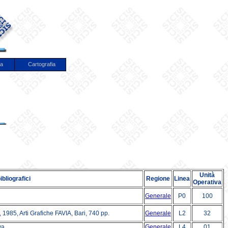
va
Cartografia
Unità
ibliografici
Regione
Linea
Operativa
Generale
P0
100
, 1985, Arti Grafiche FAVIA, Bari, 740 pp.
Generale
L2
32
va
Generale
L4
01