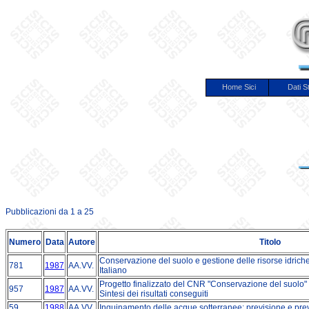
Home Sici
Dati St
Pubblicazioni da 1 a 25
Numero
Data
Autore
Titolo
Conservazione del suolo e gestione delle risorse idriche:
781
1987
AA.VV.
Italiano
Progetto finalizzato del CNR "Conservazione del suolo" 
957
1987
AA.VV.
Sintesi dei risultati conseguiti
59
1988
AA.VV.
Inquinamento delle acque sotterranee: previsione e pr