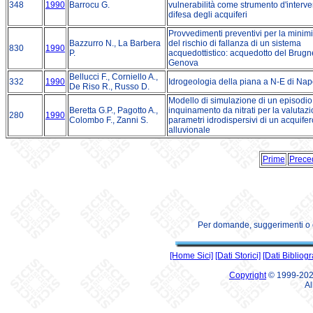
348
1990
Barrocu G.
vulnerabilità come strumento d'interve
difesa degli acquiferi
Provvedimenti preventivi per la minim
Bazzurro N., La Barbera
del rischio di fallanza di un sistema
830
1990
P.
acquedottistico: acquedotto del Brugn
Genova
Bellucci F., Corniello A.,
332
1990
Idrogeologia della piana a N-E di Nap
De Riso R., Russo D.
Modello di simulazione di un episodio
Beretta G.P., Pagotto A.,
inquinamento da nitrati per la valutaz
280
1990
Colombo F., Zanni S.
parametri idrodispersivi di un acquifer
alluvionale
Prime
Prece
Per domande, suggerimenti o co
[Home Sici]
[Dati Storici]
[Dati Bibliogra
Copyright
© 1999-2026
Al