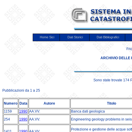
Home Sici
Dati Storici
Dati Bibliografici
Fri
ARCHIVIO DELLE 
Sono state trovate 174 
Pubblicazioni da 1 a 25
Numero
Data
Autore
Titolo
1159
1990
AA.VV.
Banca dati geologica
254
1990
AA.VV.
Engineering geology problems in sei
Protezione e gestione delle acque sot
1411
1990
AA.VV.