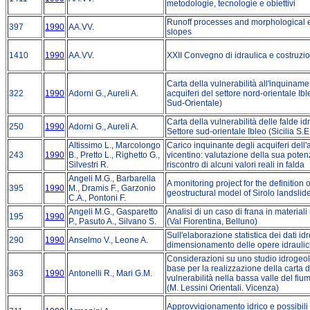
metodologie, tecnologie e obiettivi
Runoff processes and morphological e
397
1990
AA.VV.
slopes
1410
1990
AA.VV.
XXII Convegno di idraulica e costruzio
Carta della vulnerabilità all'inquiname
322
1990
Adorni G., Aureli A.
acquiferi del settore nord-orientale Ible
Sud-Orientale)
Carta della vulnerabilità delle falde id
250
1990
Adorni G., Aureli A.
Settore sud-orientale Ibleo (Sicilia S.E
Altissimo L., Marcolongo
Carico inquinante degli acquiferi dell'a
243
1990
B., Pretto L., Righetto G.,
vicentino: valutazione della sua potenz
Silvestri R.
riscontro di alcuni valori reali in falda
Angeli M.G., Barbarella
A monitoring project for the definition o
395
1990
M., Dramis F., Garzonio
geostructural model of Sirolo landslide 
C.A., Pontoni F.
Angeli M.G., Gasparetto
Analisi di un caso di frana in materiali
195
1990
P., Pasuto A., Silvano S.
(Val Fiorentina, Belluno)
Sull'elaborazione statistica dei dati idro
290
1990
Anselmo V., Leone A.
dimensionamento delle opere idraulic
Considerazioni su uno studio idrogeol
base per la realizzazione della carta d
363
1990
Antonelli R., Mari G.M.
vulnerabilità nella bassa valle del f
(M. Lessini Orientali. Vicenza)
Approvvigionamento idrico e possibili