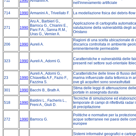
711
1990
Armanini A.
nell'innevamento artificiale
714
1990
Armanini A., Trivellato F.
La modellazione fisica dei debris-flow
Aru A., Barbieri G.,
Applicazione di cartografia automatica
Barrocu G., Chiarini E.,
271
1990
valutazione della vulnerabilità degli ac
Pani F.A., Sanna R.M.,
Oristano
Uras G., Vernier A.
Ragioni di una scelta ubicazionale di
206
1990
Aureli A.
discarica controllata in ambiente geol
eminentemente permeabile
Caratteristiche e vulnerabilità delle fa
323
1990
Aureli A., Adorni G.
presenti nel settore sud-orientale Ibleo 
Aureli A., Adorni G.,
Caratteristiche delle linee di flusso del
23
1990
Chiavetta A.F., Fazio F.,
marina influenzate dalla tettonica in a
Fazzina S.
ove gli acquiferi sono sovrasfruttati
Stima delle leggi di attenuazione del
301
1990
Bacchi B., Brath A.
portate in assegnata durata
Tecniche di simulazione ed elaborazi
Baldini L., Facheris L.,
518
1990
temporale di campi di riflettività radar
Freni A., Giuli D.
di precipitazione
Politiche e normative per la protezion
272
1990
Barrocu G.
acque sotterranee nei paesi delle co
europee
Sistemi informativi geografici e cartogr