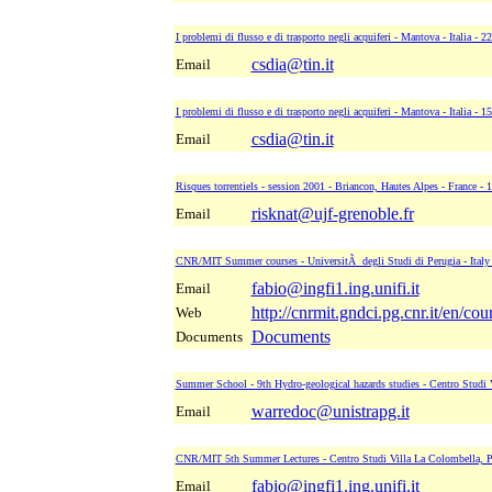
I problemi di flusso e di trasporto negli acquiferi - Mantova - Italia - 
csdia@tin.it
Email
I problemi di flusso e di trasporto negli acquiferi - Mantova - Italia - 
csdia@tin.it
Email
Risques torrentiels - session 2001 - Briancon, Hautes Alpes - France -
risknat@ujf-grenoble.fr
Email
CNR/MIT Summer courses - UniversitÃ degli Studi di Perugia - Italy 
fabio@ingfi1.ing.unifi.it
Email
http://cnrmit.gndci.pg.cnr.it/en/co
Web
Documents
Documents
Summer School - 9th Hydro-geological hazards studies - Centro Studi V
warredoc@unistrapg.it
Email
CNR/MIT 5th Summer Lectures - Centro Studi Villa La Colombella, Per
fabio@ingfi1.ing.unifi.it
Email