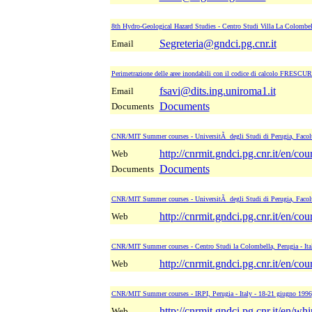
8th Hydro-Geological Hazard Studies - Centro Studi Villa La Colombella
Segreteria@gndci.pg.cnr.it
Email
Perimetrazione delle aree inondabili con il codice di calcolo FRESCURE
fsavi@dits.ing.uniroma1.it
Email
Documents
Documents
CNR/MIT Summer courses - UniversitÃ degli Studi di Perugia, FacoltÃ
http://cnrmit.gndci.pg.cnr.it/en/co
Web
Documents
Documents
CNR/MIT Summer courses - UniversitÃ degli Studi di Perugia, FacoltÃ
http://cnrmit.gndci.pg.cnr.it/en/co
Web
CNR/MIT Summer courses - Centro Studi la Colombella, Perugia - Ital
http://cnrmit.gndci.pg.cnr.it/en/co
Web
CNR/MIT Summer courses - IRPI, Perugia - Italy - 18-21 giugno 1996
http://cnrmit.gndci.pg.cnr.it/en/wh
Web