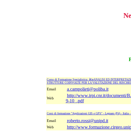
Ne
P
Corso di Formazione Specialistica: â€œANALISI ED INTERP
STRUTTURE COINVOLTE PER LA VALUTAZIONE DEL RISCHIO DA FRAN
a.campolieti@poliba.it
Email
http://www.irpi.cnr.it/doc
Web
9-10_.pdf
Corsi di formazione "Applicazioni GIS e GPS" - Legnaro (Pd) - Italia
roberto.rossi@unipd.it
Email
http://www.formazione.cirgeo.unipd
Web