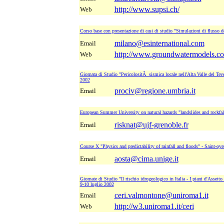
http://www.supsi.ch/
Web
Corso base con presentazione di casi di studio "Simulazioni di flusso de
milano@esinternational.com
Email
http://www.groundwatermodels.c
Web
Giornata di Studio "PericolositÃ sismica locale nell'Alta Valle del Teve
2002
prociv@regione.umbria.it
Email
European Summer University on natural hazards "landslides and rockfal
risknat@ujf-grenoble.fr
Email
Course X "Physics and predictability of rainfall and floods" - Saint-oyen
aosta@cima.unige.it
Email
Giornate di Studio "Il rischio idrogeologico in Italia - I piani d'Asset
9-10 luglio 2002
ceri.valmontone@uniroma1.it
Email
http://w3.uniroma1.it/ceri
Web