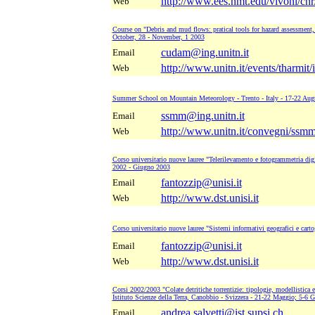
http://www.ees.nmt.edu/vivoni/cnr
Web
Course on "Debris and mud flows: pratical tools for hazard assessment, 
October, 28 - November, 1 2003
cudam@ing.unitn.it
Email
http://www.unitn.it/events/tharmit
Web
Summer School on Mountain Meteorology - Trento - Italy - 17-22 Aug
ssmm@ing.unitn.it
Email
http://www.unitn.it/convegni/ssm
Web
Corso universitario nuove lauree "Telerilevamento e fotogrammetria digi
2002 - Giugno 2003
fantozzip@unisi.it
Email
http://www.dst.unisi.it
Web
Corso universitario nuove lauree "Sistemi informativi geografici e cart
fantozzip@unisi.it
Email
http://www.dst.unisi.it
Web
Corsi 2002/2003 "Colate detritiche torrentizie: tipologie, modellistica e
Istituto Scienze della Terra, Canobbio - Svizzera - 21-22 Maggio; 5-6
andrea.salvetti@ist.supsi.ch
Email