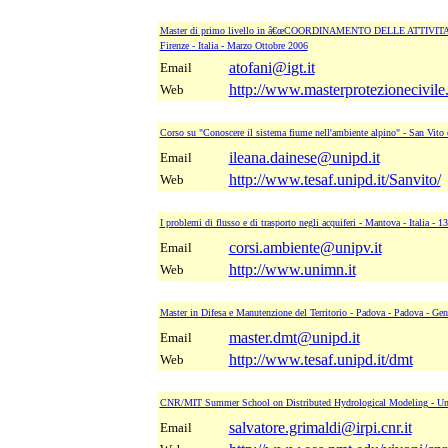
Master di primo livello in â€œCOORDINAMENTO DELLE ATTIVITAâ
Firenze - Italia - Marzo Ottobre 2006
atofani@igt.it
Email
http://www.masterprotezionecivile.u
Web
Corso su "Conoscere il sistema fiume nell'ambiente alpino" - San Vito 
ileana.dainese@unipd.it
Email
http://www.tesaf.unipd.it/Sanvito/
Web
I problemi di flusso e di trasporto negli acquiferi - Mantova - Italia - 
corsi.ambiente@unipv.it
Email
http://www.unimn.it
Web
Master in Difesa e Manutenzione del Territorio - Padova - Padova - Ge
master.dmt@unipd.it
Email
http://www.tesaf.unipd.it/dmt
Web
CNR/MIT Summer School on Distributed Hydrological Modeling - Unive
salvatore.grimaldi@irpi.cnr.it
Email