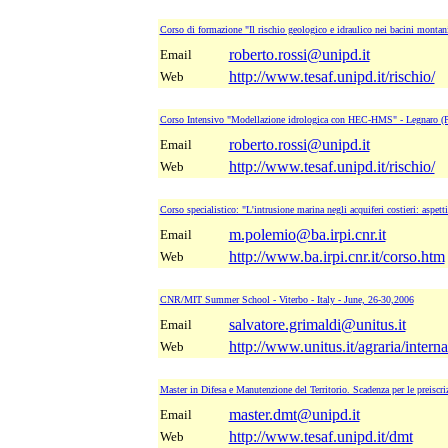
Corso di formazione "Il rischio geologico e idraulico nei bacini montan
roberto.rossi@unipd.it
Email
http://www.tesaf.unipd.it/rischio/
Web
Corso Intensivo "Modellazione idrologica con HEC-HMS" - Legnaro (Pd
roberto.rossi@unipd.it
Email
http://www.tesaf.unipd.it/rischio/
Web
Corso specialistico: "L'intrusione marina negli acquiferi costieri: aspett
m.polemio@ba.irpi.cnr.it
Email
http://www.ba.irpi.cnr.it/corso.htm
Web
CNR/MIT Summer School - Viterbo - Italy - June, 26-30,2006
salvatore.grimaldi@unitus.it
Email
http://www.unitus.it/agraria/inter
Web
Master in Difesa e Manutenzione del Territorio. Scadenza per le preiscr
master.dmt@unipd.it
Email
http://www.tesaf.unipd.it/dmt
Web