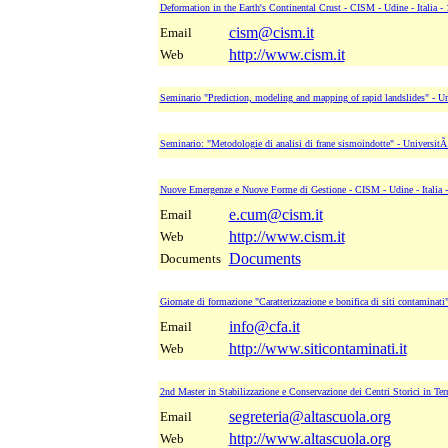
Deformation in the Earth's Continental Crust - CISM - Udine - Italia -
cism@cism.it
Email
http://www.cism.it
Web
Seminario "Prediction, modeling and mapping of rapid landslides" - Uni
Seminario: "Metodologie di analisi di frane sismoindotte" - UniversitÃ 
Nuove Emergenze e Nuove Forme di Gestione - CISM - Udine - Italia -
e.cum@cism.it
Email
http://www.cism.it
Web
Documents
Documents
Giornate di formazione "Caratterizzazione e bonifica di siti contaminati
info@cfa.it
Email
http://www.siticontaminati.it
Web
2nd Master in Stabilizzazione e Conservazione dei Centri Storici in Territ
segreteria@altascuola.org
Email
http://www.altascuola.org
Web